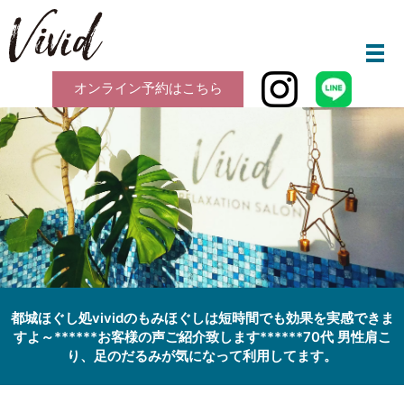
メ
オンライン予約はこちら
都城ほぐし処vividのもみほぐしは短時間でも効果を実感できま
すよ～️******お客様の声ご紹介致します******70代 男性肩こ
り、足のだるみが気になって利用してます。