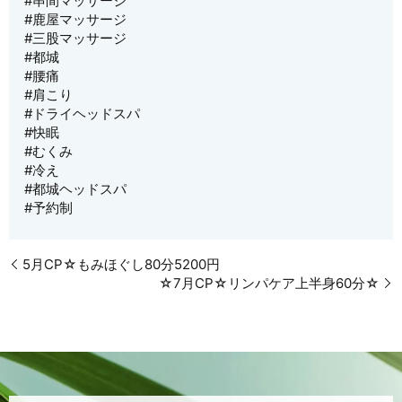
#串間マッサージ
#鹿屋マッサージ
#三股マッサージ
#都城
#腰痛
#肩こり
#ドライヘッドスパ
#快眠
#むくみ
#冷え
#都城ヘッドスパ
#予約制
5月CP☆もみほぐし80分5200円
☆7月CP☆リンパケア上半身60分☆