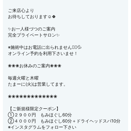
ご来店心より
お待ちしております☺️🍀
✨お一人様づつのご案内
完全プライベートサロン✨
※施術中はお電話に出られません🙇‍♀️💦
オンライン予約を利用下さいませ！
❀❀❀お休みのご案内❀❀❀
毎週火曜と木曜
たまーに(火)は営業してます。
❀❀❀❀❀❀❀❀❀❀❀❀❀
【ご新規様限定クーポン】
①２９００円 もみほぐし60分
②４０００円 もみほぐし60分＋ドライヘッドスパ10分
※インスタグラムをフォロー下さい