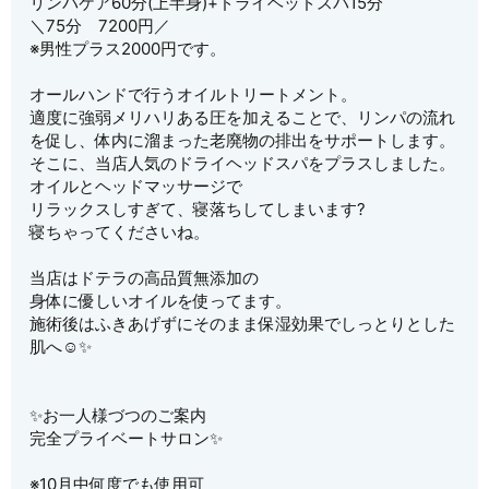
リンパケア60分(上半身)+ドライヘッドスパ15分
＼75分 7200円／
※男性プラス2000円です。
オールハンドで行うオイルトリートメント。
適度に強弱メリハリある圧を加えることで、リンパの流れ
を促し、体内に溜まった老廃物の排出をサポートします。
そこに、当店人気のドライヘッドスパをプラスしました。
オイルとヘッドマッサージで
リラックスしすぎて、寝落ちしてしまいます?
寝ちゃってくださいね。
当店はドテラの高品質無添加の
身体に優しいオイルを使ってます。
施術後はふきあげずにそのまま保湿効果でしっとりとした
肌へ☺️✨️
✨お一人様づつのご案内
完全プライベートサロン✨
※10月中何度でも使用可