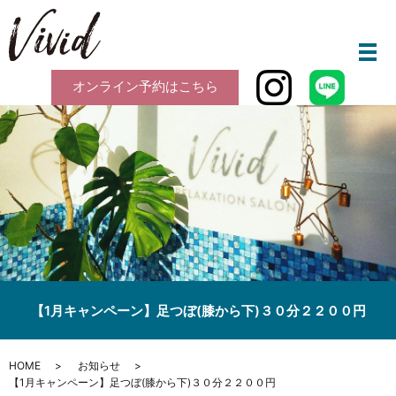
メ
オンライン予約はこちら
【1月キャンペーン】足つぼ(膝から下)３０分２２００円
HOME
お知らせ
【1月キャンペーン】足つぼ(膝から下)３０分２２００円