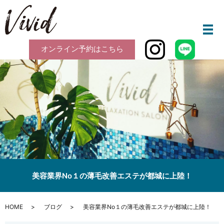
メ
オンライン予約はこちら
美容業界No１の薄毛改善エステが都城に上陸！
HOME
ブログ
美容業界No１の薄毛改善エステが都城に上陸！